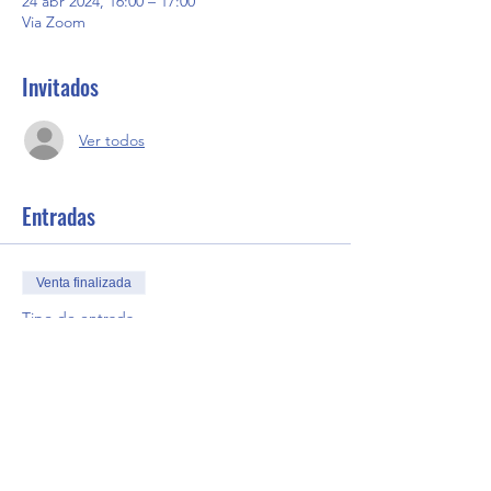
24 abr 2024, 16:00 – 17:00
Via Zoom
Invitados
Ver todos
Entradas
Venta finalizada
Tipo de entrada
STEM Career Event Episode 3
Precio
0,00 US$